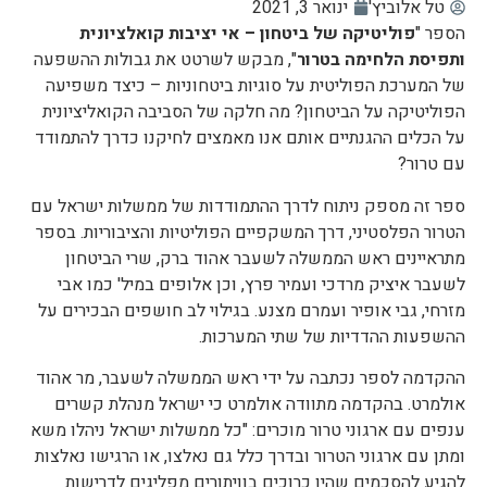
טל אלוביץ'
ינואר 3, 2021
הספר "
פוליטיקה של ביטחון – אי יציבות קואלציונית
ותפיסת הלחימה בטרור
", מבקש לשרטט את גבולות ההשפעה
של המערכת הפוליטית על סוגיות ביטחוניות – כיצד משפיעה
הפוליטיקה על הביטחון? מה חלקה של הסביבה הקואליציונית
על הכלים ההגנתיים אותם אנו מאמצים לחיקנו כדרך להתמודד
עם טרור?
ספר זה מספק ניתוח לדרך ההתמודדות של ממשלות ישראל עם
הטרור הפלסטיני, דרך המשקפיים הפוליטיות והציבוריות. בספר
מתראיינים ראש הממשלה לשעבר אהוד ברק, שרי הביטחון
לשעבר איציק מרדכי ועמיר פרץ, וכן אלופים במיל' כמו אבי
מזרחי, גבי אופיר ועמרם מצנע. בגילוי לב חושפים הבכירים על
ההשפעות ההדדיות של שתי המערכות.
ההקדמה לספר נכתבה על ידי ראש הממשלה לשעבר, מר אהוד
אולמרט. בהקדמה מתוודה אולמרט כי ישראל מנהלת קשרים
ענפים עם ארגוני טרור מוכרים: "כל ממשלות ישראל ניהלו משא
ומתן עם ארגוני הטרור ובדרך כלל גם נאלצו, או הרגישו נאלצות
להגיע להסכמים שהיו כרוכים בוויתורים מפליגים לדרישות