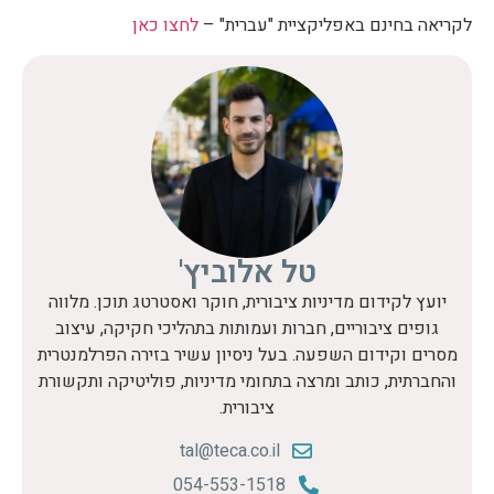
לקריאה בחינם באפליקציית "עברית" –
לחצו כאן
טל אלוביץ'
יועץ לקידום מדיניות ציבורית, חוקר ואסטרטג תוכן. מלווה
גופים ציבוריים, חברות ועמותות בתהליכי חקיקה, עיצוב
מסרים וקידום השפעה. בעל ניסיון עשיר בזירה הפרלמנטרית
והחברתית, כותב ומרצה בתחומי מדיניות, פוליטיקה ותקשורת
ציבורית.
tal@teca.co.il
054-553-1518