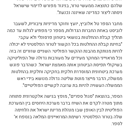
שלהם כתוצאה ממעשי טרור, בניגוד מפורש לדימוי שישראל
ניסתה ליצור כמדינה שאיננה נכנעת".
מחבר הספר טל אלוביץ, יועץ וחוקר מדיניות ציבורית, לשעבר
לוביסט באחת החברות הגדולות, מספר כי מפתיע לגלות עד כמה
תהליך קבלת ההחלטות בנושאי ביטחון פרסונלי ולא עקבי:
"בחינת קבלת ההחלטות בכל הקשור לטרור הפלסטיני לא יכולה
להיות מנותקת מהבנת ההקשר הפוליטי. השניים שזורים זה בזה
וכל מראוייני המחקר מעידים על מעורבות גדולה של הפוליטיקה
בשיקולי תפיסת הביטחון אותה מאמצת ישראל. כשהדבר פוגש
מערכת ביטחונית המוסדרת חלקית בחקיקה וחלקית בהחלטות
ממשלה, הדבר מייצר מוטת שליטה גדולה מנושא בידי ראש
הממשלה העשויה להיות בת ערובה לקשיים הפוליטיים".
הספר, בהוצאת "סגול ספרים", מופץ בגישה אלקטרונית פתוחה
מתוך מטרה לקדם את השיח בדבר מערכת היחסים בין המערכת
הפוליטית לבין האופן שבו מנהלת מדינת ישראל את הלחימה
שלה בטרור הפלסטיני. רשימת המרואיינים המלאה בנספח א'
לספר.