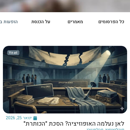
כל הפרסומים
מאמרים
על הכנסת
הופעות ב
Ynet
ינואר 25, 2026
לאן נעלמה האופוזיציה? הסכת "הכותרת"
פובליציסטי
,
פרלמנטרי