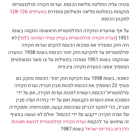
סוגיה עליה החליטה מליאת הכנסת. ועדות חקירה פרלמנטריות
מוקמות בהחלטת מליאה ופעילותן מוסדרת
בסעיפים 128-136
לתקנון הכנסת.
על אף שוועדת החקירה הפרלמנטרית הראשונה הוקמה בשנת
1951 (
ועדת חקירה פרלמנטרית בעניין עצירי המחנה ג'למי
) לא
היה חוק המסדיר את סמכות הכנסת להקים ועדות חקירה
פרלמנטריות עד לחקיקת חוק יסוד הכנסת בשנת 1958. הוועדה
שהוקמה בשנת 1951 נסמכה בפעילות על צו משר המשפטים
המסמיך אותה כוועדת חקירה ציבורית.
כאמור, בשנת 1958 עם חקיקת חוק יסוד: הכנסת נחקק גם
סעיף 22 המסמיך את הכנסת למנות מבין חבריה ועדת חקירה
פרלמנטרית
"הכנסת רשאית למנות ועדות חקירה, אם על ידי
הסמכת אחת הועדות הקבועות ואם על ידי בחירת ועדה מבין
חבריה, כדי לחקור דברים שהכנסת קבעה; סמכויותיה ותפקידיה
של ועדת חקירה ייקבעו על ידי הכנסת"
אולם לא נעשה בסעיף
זה שימוש עד להקמת
ועדת חקירה פרלמנטרית לנושא תאונות
הדרכים במדינת ישראל
בשנת 1987.