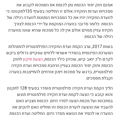
אמנם חוק יסוד הכנסת נתן לכנסת את הסמכות לקבוע את
סמכויות ועדות החקירה אולם זו החליטה בסעיף 135לתקנונה כי
לוועדת החקירה יהיו את כל הסמכויות הנתונות לוועדה רגילה של
הכנסת. כלומר מדובר בוועדה המוקמת על-ידי הכנסת לצורך
חקירת עניין מסוים אולם אין לה כל סמכות שהיא שונה מוועדה
רגילה של הכנסת.
בשנת 2017, ערב הקמת ועדת החקירה הפרלמנטרית להתנהלות
המערכת הפיננסית בהסדרי אשראי ללווים עסקיים גדולים ביקש
לקדם ח"כ יואב קיש, שכיהן כיו"ר הכנסת,
הצעת תיקון
לחוק
הכנסת וחוק יסוד הכנסת בעניין הרחבת סמכויות ועדת חקירה
פרלמנטרית, בדגש על סמכות זימון אזרחים להתייצבות בוועדה
וקבלת מסמכים.
הליך הקמת ועדת חקירה פרלמנטרית מוסדר בסעיף 128 לתקנון
והוא קובע כי הצעה לקמת ועדת חקירה פרלמנטרית תוגש
במתכונת ועל מכסת הצעה לסדר היום. הכנסת תצביע האם
להעביר את ההצעה לועדת הכנסת וזו תחליט האם להקים את
הוועדה או להסיר את הנושא מסדר היום. החליטה ועדת הכנסת